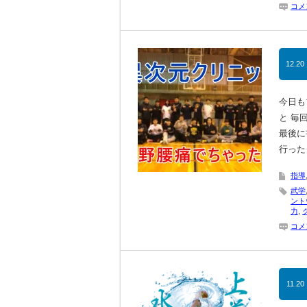
コメ
12.20
今日も
と 毎
最後に
行った
指導
武学
ント
力
,
コメ
11.20