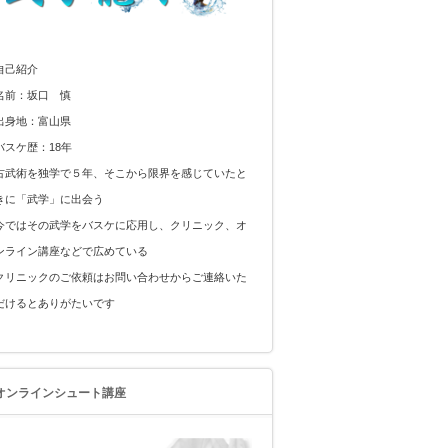
自己紹介
名前：坂口 慎
出身地：富山県
バスケ歴：18年
古武術を独学で５年、そこから限界を感じていたと
きに「武学」に出会う
今ではその武学をバスケに応用し、クリニック、オ
ンライン講座などで広めている
クリニックのご依頼はお問い合わせからご連絡いた
だけるとありがたいです
オンラインシュート講座