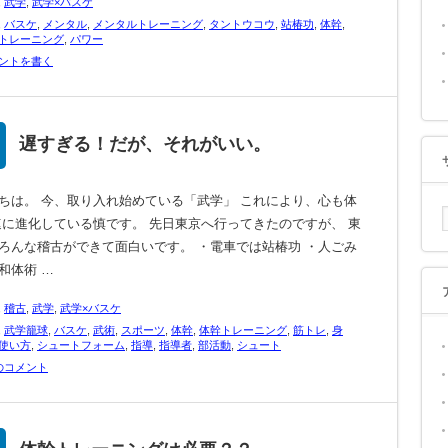
,
武学
,
武学×バスケ
,
バスケ
,
メンタル
,
メンタルトレーニング
,
タントウコウ
,
站椿功
,
体幹
,
トレーニング
,
パワー
ントを書く
遅すぎる！だが、それがいい。
ちは。 今、取り入れ始めている「武学」 これにより、心も体
速に進化している慎です。 先日東京へ行ってきたのですが、 東
ろんな稽古ができて面白いです。 ・電車では站椿功 ・人ごみ
和体術 …
,
稽古
,
武学
,
武学×バスケ
,
武学籠球
,
バスケ
,
武術
,
スポーツ
,
体幹
,
体幹トレーニング
,
筋トレ
,
身
使い方
,
シュートフォーム
,
指導
,
指導者
,
部活動
,
シュート
のコメント