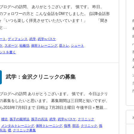
ブログへの訪問、 ありがとうございます。 慎です。 昨日、
tterのフォロワーの方と こんな会話をDMでしました。 (以降会話形
フォ「いつも楽しく拝見させていただいています！」 「聞き
と…
ート
,
ディフェンス
,
武学
,
武学×バスケ
ケ
,
スポーツ
,
站椿功
,
体幹トレーニング
,
筋トレ
,
シュート
ントを書く
武学：金沢クリニックの募集
ブログへの訪問 ありがとうございます。 慎です。 今日はクリ
の募集をしたいと思います。 募集期間は三日間と短いですが、
ら2018年7月8日まで 日時は 7月28日土曜日 午後半日＋懇親…
,
稽古
,
孫子の籠球法
,
孫子の兵法
,
武学
,
武学×バスケ
,
クリニック
,
メンタルトレーニング
,
体幹トレーニング
,
指導
,
部活
,
クリニック
,
孫
兵法
,
禮
,
クリニック募集