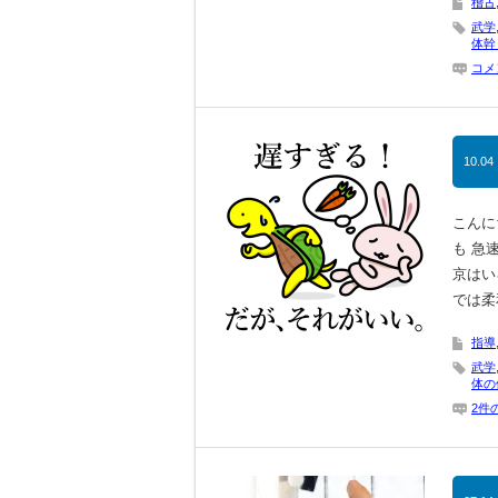
稽古
武学
体幹
コメ
10.04
こんに
も 急
京はい
では柔
指導
武学
体の
2件