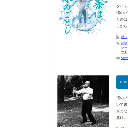
タイト
僕のバ
たのは
こから
稽古
武学
レー
ート
5件
11.15
僕のブ
いて書
きませ
悪け…