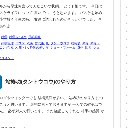
ルから早速何言ってんだこいつ状態。 どうも慎です。 今日は
スケライフについて 書いていこうと思います。 バスケを始め
小学校４年生の時。 友達に誘われたのがきっかけでした。 そ
あれよ…
,
武学
,
武学×バスケ
,
日記記事
,
武学籠球
,
バスケ
,
武術
,
古武術
,
礼
,
タントウコウ
,
站椿功
,
体幹
,
体幹ト
ニング
,
立つ
,
筋トレ
,
身体の使い方
,
シュートフォーム
,
身体
,
胆力
,
シュ
のコメント
站椿功(タントウコウ)のやり方
ログやツイッターでも 結構質問が多い、 站椿功のやり方 につ
こうと思います。 最初に言っておきますが 一人での確認はで
ん。 必ず対人で行います。 また確認してくれる 相手の感覚 が