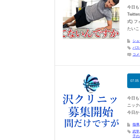
今日も
Twi
式) 
たいこ
シュ
バス
コメ
07.05
今日も
ニック
今日か
指導
武学
子の