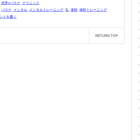
,
武学×バスケ
,
クリニック
,
バスケ
,
メンタル
,
メンタルトレーニング
,
礼
,
体幹
,
体幹トレーニング
ントを書く
RETURN TOP