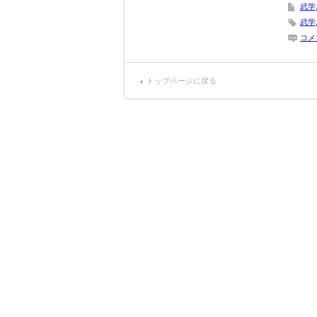
武学
武学
コメ
トップページに戻る