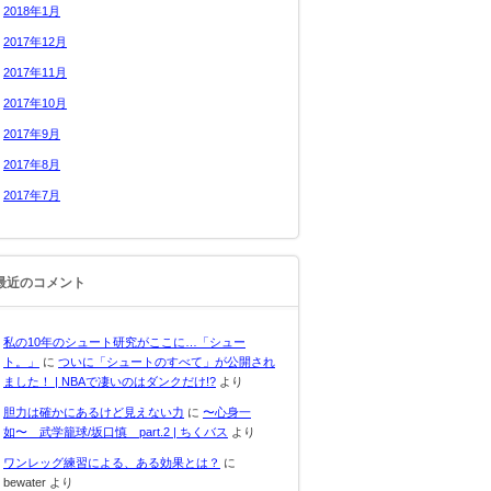
2018年1月
2017年12月
2017年11月
2017年10月
2017年9月
2017年8月
2017年7月
最近のコメント
私の10年のシュート研究がここに…「シュー
ト。」
に
ついに「シュートのすべて」が公開され
ました！ | NBAで凄いのはダンクだけ!?
より
胆力は確かにあるけど見えない力
に
〜心身一
如〜 武学籠球/坂口慎 part.2 | ちくバス
より
ワンレッグ練習による、ある効果とは？
に
bewater
より