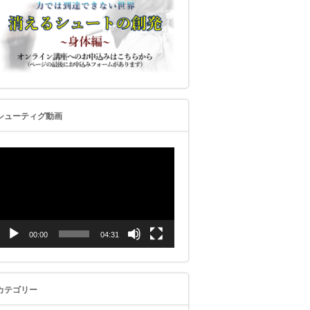
シューティグ動画
動
画
プ
レ
ー
ヤ
ー
00:00
04:31
カテゴリー