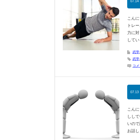
07.14
こんに
トレー
力に対
してい
武学
武学
コメ
07.13
こんに
しして
いので
お話し