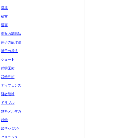
指導
稽古
漫画
孫氏の籠球法
孫子の籠球法
孫子の兵法
シュート
武学医術
武学兵術
ディフェンス
賢者籠球
ドリブル
無料メルマガ
武学
武学×バスケ
クリニック