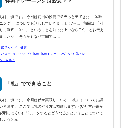
体幹トレーニングは必要？？
ちは、慎です。 今回は前回の投稿でチラっと出てきた 「体幹
ニング」 についてお話ししていきましょうかね。 前回は 「引
して垂直に立つ」 ということを知った上でならOK。 とお伝え
ましたが、 そもそもなぜ世間では…
,
武学×バスケ
,
健康
,
バスケ
,
タントウコウ
,
体幹
,
体幹トレーニング
,
立つ
,
筋トレ
ントを書く
「礼」でできること
ちは、慎です。 今回は僕が実践している 「礼」 についてお話
いきます。 ここでは礼のやり方は割愛しますが (やり方が細か
説明しにくい) 「礼」 をするとどうなるかということについて
しようと思…