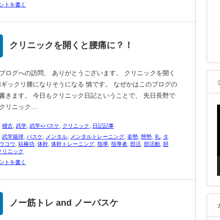
ントを書く
クリニックを開くと腰痛に？！
ブログへの訪問、 ありがとうございます。 クリニックを開く
回ギックリ腰になりそうになる 慎です。 なぜかはこのブログの
書きます。 今日もクリニック日記ということで、 先日長野で
クリニック…
,
稽古
,
武学
,
武学×バスケ
,
クリニック
,
日記記事
,
武学籠球
,
バスケ
,
メンタル
,
メンタルトレーニング
,
姿勢
,
態勢
,
礼
,
タ
ウコウ
,
站椿功
,
体幹
,
体幹トレーニング
,
指導
,
指導者
,
部活
,
部活動
,
胆
クリニック
ントを書く
ノー筋トレ and ノーバスケ