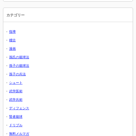
カテゴリー
指導
稽古
漫画
孫氏の籠球法
孫子の籠球法
孫子の兵法
シュート
武学医術
武学兵術
ディフェンス
賢者籠球
ドリブル
無料メルマガ