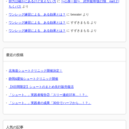
胆力は確かにあるけど見えない力
に
〜心身一如〜 武学籠球/坂口慎 part.2 |
ちくバス
より
ワンレッグ練習による、ある効果とは？
に
bewater
より
ワンレッグ練習による、ある効果とは？
に
すずきまもる
より
ワンレッグ練習による、ある効果とは？
に
すずきまもる
より
最近の投稿
北海道シュートクリニック開催決定！
静岡&愛知シュートクリニック開催
【4日間限定】シュートのまとめ先行販売復活
「シュート。」実践者報告②「スリー連続37本…！？」
「シュート。」実践者の成果「30分でハーフから…！？」
人気の記事