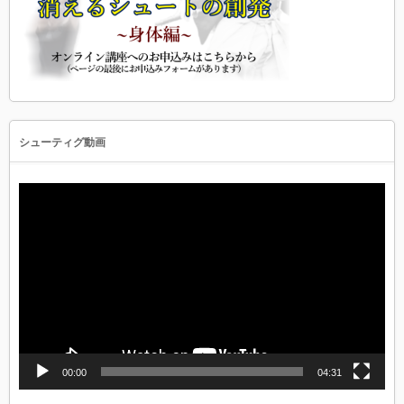
シューティグ動画
動
画
プ
レ
ー
ヤ
ー
00:00
04:31