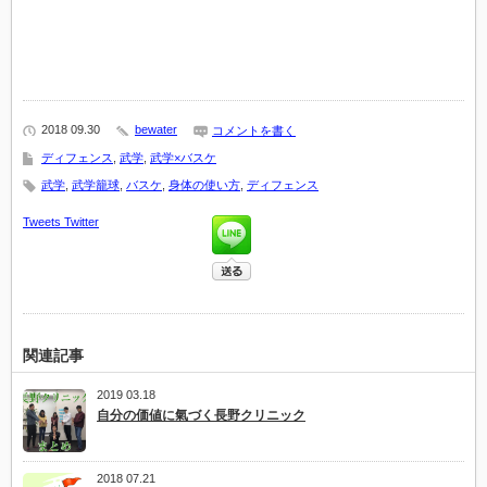
有
リ
(新
ッ
し
ク
い
し
ウ
て
ィ
く
ン
だ
ド
さ
ウ
い
で
(新
2018 09.30
bewater
コメントを書く
開
し
き
い
ディフェンス
,
武学
,
武学×バスケ
ま
ウ
す)
ィ
武学
,
武学籠球
,
バスケ
,
身体の使い方
,
ディフェンス
ン
ド
ウ
Tweets
Twitter
で
開
き
ま
す)
関連記事
2019 03.18
自分の価値に氣づく長野クリニック
2018 07.21