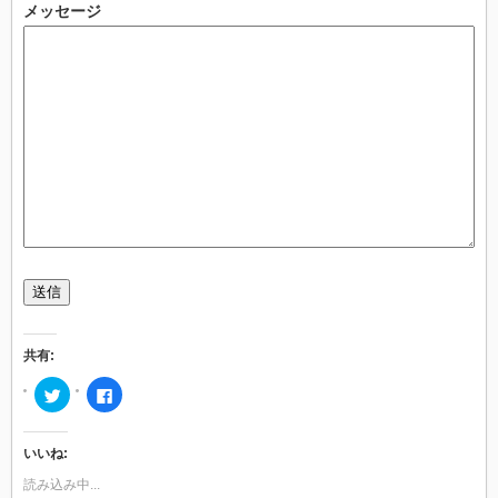
メッセージ
送信
共有:
ク
Facebook
リ
で
ッ
共
ク
有
し
す
いいね:
て
る
Twitter
に
で
は
読み込み中...
共
ク