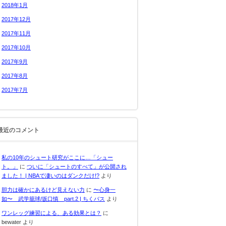
2018年1月
2017年12月
2017年11月
2017年10月
2017年9月
2017年8月
2017年7月
最近のコメント
私の10年のシュート研究がここに…「シュー
ト。」
に
ついに「シュートのすべて」が公開され
ました！ | NBAで凄いのはダンクだけ!?
より
胆力は確かにあるけど見えない力
に
〜心身一
如〜 武学籠球/坂口慎 part.2 | ちくバス
より
ワンレッグ練習による、ある効果とは？
に
bewater
より