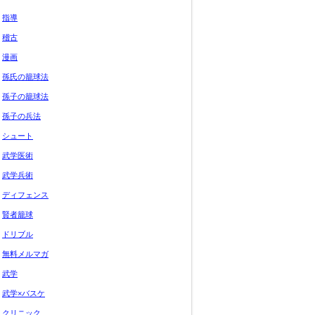
指導
稽古
漫画
孫氏の籠球法
孫子の籠球法
孫子の兵法
シュート
武学医術
武学兵術
ディフェンス
賢者籠球
ドリブル
無料メルマガ
武学
武学×バスケ
クリニック