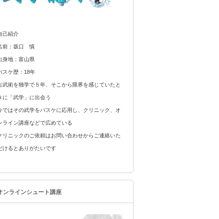
自己紹介
名前：坂口 慎
出身地：富山県
バスケ歴：18年
古武術を独学で５年、そこから限界を感じていたと
きに「武学」に出会う
今ではその武学をバスケに応用し、クリニック、オ
ンライン講座などで広めている
クリニックのご依頼はお問い合わせからご連絡いた
だけるとありがたいです
オンラインシュート講座