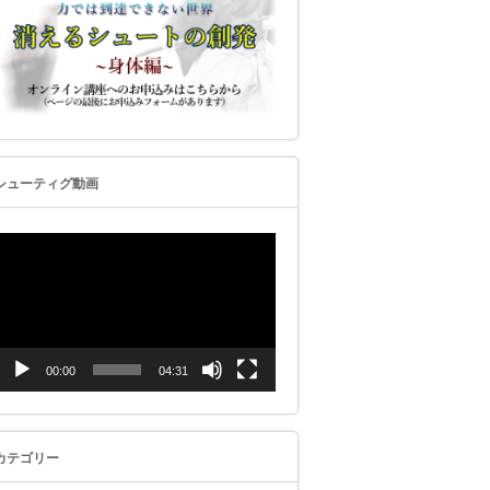
シューティグ動画
動
画
プ
レ
ー
ヤ
ー
00:00
04:31
カテゴリー