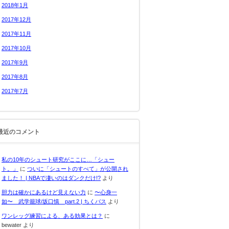
2018年1月
2017年12月
2017年11月
2017年10月
2017年9月
2017年8月
2017年7月
最近のコメント
私の10年のシュート研究がここに…「シュー
ト。」
に
ついに「シュートのすべて」が公開され
ました！ | NBAで凄いのはダンクだけ!?
より
胆力は確かにあるけど見えない力
に
〜心身一
如〜 武学籠球/坂口慎 part.2 | ちくバス
より
ワンレッグ練習による、ある効果とは？
に
bewater
より