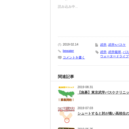
Twitter
に
で
は
読み込み中...
共
ク
有
リ
(新
ッ
し
ク
い
し
ウ
て
ィ
く
ン
だ
ド
さ
ウ
い
で
(新
2019 02.14
武学
,
武学×バスケ
開
し
bewater
き
い
武学
,
武学籠球
,
バス
ま
ウ
ウォータードライブ
コメントを書く
す)
ィ
ン
ド
ウ
で
開
関連記事
き
ま
す)
2019 08.31
【急募】東京武学バスケクリニ
2019 07.03
シュートすると肘が痛い高校生
2019 06.25