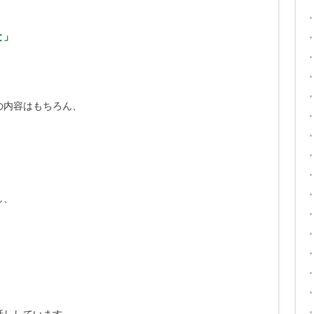
と」
の内容はもちろん、
し、
話ししています。