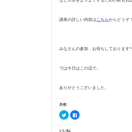
講座の詳しい内容は
こちら
からどうぞ
みなさんの参加、お待ちしております^
では今日はこの辺で。
ありがとうございました。
共有:
ク
Facebook
リ
で
ッ
共
ク
有
し
す
いいね:
て
る