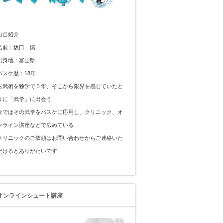
自己紹介
名前：坂口 慎
出身地：富山県
バスケ歴：18年
古武術を独学で５年、そこから限界を感じていたと
きに「武学」に出会う
今ではその武学をバスケに応用し、クリニック、オ
ンライン講座などで広めている
クリニックのご依頼はお問い合わせからご連絡いた
だけるとありがたいです
オンラインシュート講座