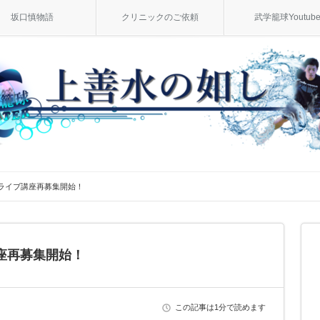
坂口慎物語
クリニックのご依頼
武学籠球Youtub
ライブ講座再募集開始！
座再募集開始！
この記事は1分で読めます