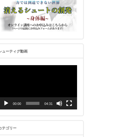
シューティグ動画
動
画
プ
レ
ー
ヤ
ー
00:00
04:31
カテゴリー