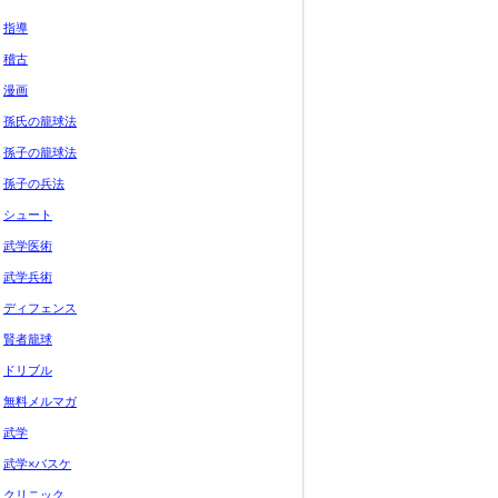
指導
稽古
漫画
孫氏の籠球法
孫子の籠球法
孫子の兵法
シュート
武学医術
武学兵術
ディフェンス
賢者籠球
ドリブル
無料メルマガ
武学
武学×バスケ
クリニック