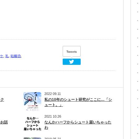
Tweets
ケ
,
礼
,
站椿功
,
Twitter
2022 09.11
ック
私の10年のシュート研究がここに…「シ
ュート。」
2021 10.26
のお話
なんかハーフからシュート届いちゃった
わ
2019 05.21