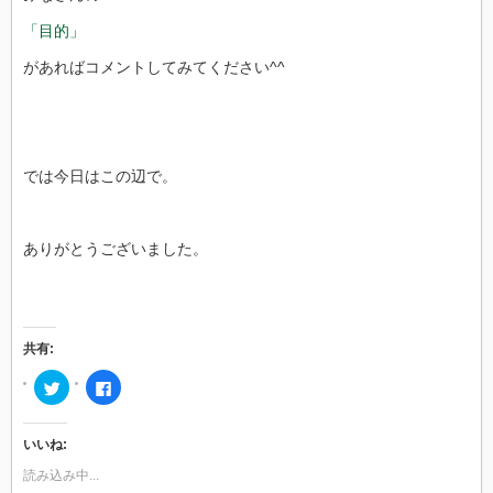
「目的」
があればコメントしてみてください^^
では今日はこの辺で。
ありがとうございました。
共有:
ク
Facebook
リ
で
ッ
共
ク
有
し
す
いいね:
て
る
Twitter
に
で
は
読み込み中...
共
ク