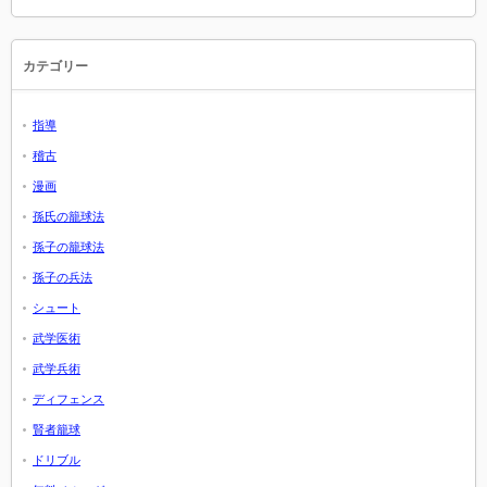
カテゴリー
指導
稽古
漫画
孫氏の籠球法
孫子の籠球法
孫子の兵法
シュート
武学医術
武学兵術
ディフェンス
賢者籠球
ドリブル