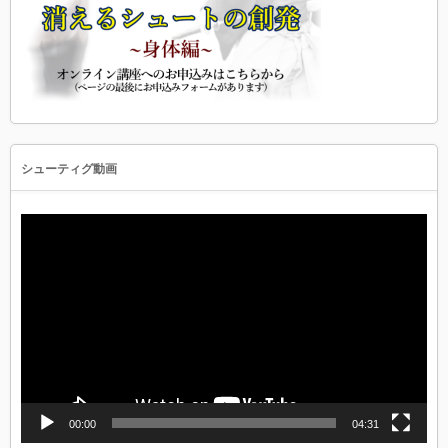
シューティグ動画
動
画
プ
レ
ー
ヤ
ー
00:00
04:31