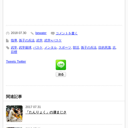
有
リ
(新
ッ
し
ク
い
し
ウ
て
ィ
く
ン
だ
ド
さ
ウ
い
で
(新
2018 07.30
bewater
コメントを書く
開
し
き
い
指導
,
孫子の兵法
,
武学
,
武学×バスケ
ま
ウ
す)
ィ
武学
,
武学籠球
,
バスケ
,
メンタル
,
スポーツ
,
部活
,
孫子の兵法
,
目的意識
,
志
,
ン
目標
ド
ウ
で
Tweets
Twitter
開
き
ま
す)
関連記事
2017 07.31
「たんりょく」の凄まじさ