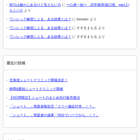
胆力は確かにあるけど見えない力
に
〜心身一如〜 武学籠球/坂口慎 part.2 |
ちくバス
より
ワンレッグ練習による、ある効果とは？
に
bewater
より
ワンレッグ練習による、ある効果とは？
に
すずきまもる
より
ワンレッグ練習による、ある効果とは？
に
すずきまもる
より
最近の投稿
北海道シュートクリニック開催決定！
静岡&愛知シュートクリニック開催
【4日間限定】シュートのまとめ先行販売復活
「シュート。」実践者報告②「スリー連続37本…！？」
「シュート。」実践者の成果「30分でハーフから…！？」