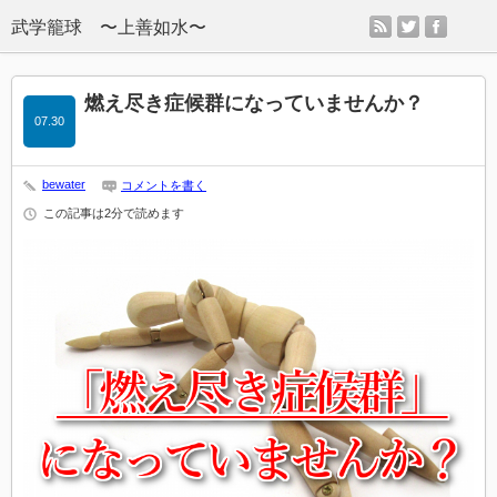
rss
twitter
facebo
燃え尽き症候群になっていませんか？
07.30
bewater
コメントを書く
この記事は2分で読めます